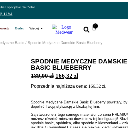
sa specjalnie dla Ciebie.
Ę 12%!
0
omocje
Outlet
Więcej
edyczne Basic
/ Spodnie Medyczne Damskie Basic Blueberry
SPODNIE MEDYCZNE DAMSKIE
BASIC BLUEBERRY
189,00
zł
166,32
zł
Poprzednia najniższa cena:
166,32
zł
.
Spodnie Medyczne Damskie Basic Blueberry powstały, by
dopełnić Twoją stylizację z bluzką tej linii.
Są stworzone z tego samego materiału, co seria PREMIU
możesz również mieszać dowolnie w tej konfiguracji! Bluzk
spodnie basic, spódnica, albo spodnie z kieszeniami – dzia
jak dziś Ci wygodnie! Czujesz się pięknie, kiedy wybieras