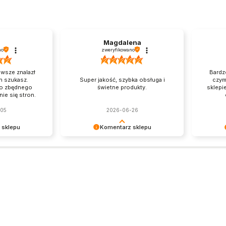
Magdalena
no
zweryfikowano
awsze znalazł
Bardz
h szukasz.
Super jakość, szybka obsługa i
czym 
ło zbędnego
świetne produkty.
sklepi
ie się stron.
-05
2026-06-26
 sklepu
Komentarz sklepu
o czytać taką
Dziękujemy z całego serca,
Maksym, 
 zaufanie i
Magdalena! Tworzymy Medwear z
pozytywn
myślą o osobach, które chcą czuć
nasze scr
się dobrze w pracy. Dziękujemy, że
spełniaj
jesteś z nami 🌿
dają na
dalszego