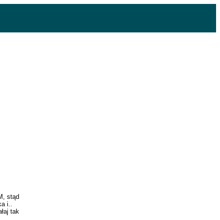
M, stąd
a i..
łaj tak
z