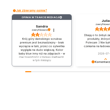
Jak zbieramy opinie?
OPINIA W TRAKCIE MEDIACJI
?
Julia
zweryfikowa
Sandra
zweryfikowano
Dbają o to żebyś z
Krój góry damskiego scrubsa
produkty, któryc
premium jest beznadziejny - brak
Polecam :) Nie by
wycięcia w talii, przez co sylwetka
czekania na ładowan
wygląda na dużo większą. Kolor
baby blue inny niż na zdjęciach - w
2026-07
rzeczywistości szarawy niebieski.
w tym miesiącu
Niestety zwracam całość.
Komentarz
Julia, bardzo nam mił
opinię! Dziękujemy za
wybór Medwear. 💚