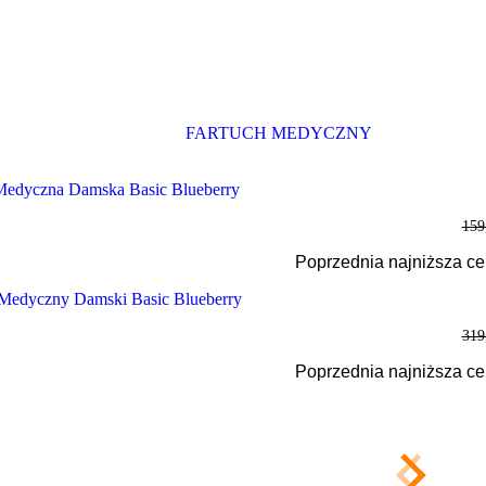
159
Poprzednia najniższa c
319
Poprzednia najniższa c