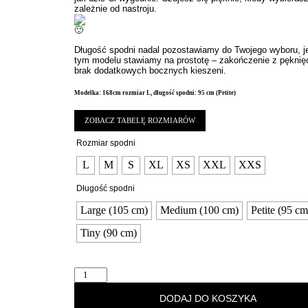
zależnie od nastroju.
Długość spodni nadal pozostawiamy do Twojego wyboru, j
tym modelu stawiamy na prostotę – zakończenie z pęknię
brak dodatkowych bocznych kieszeni.
Modelka: 168cm rozmiar L, długość spodni: 95 cm (Petite)
ZOBACZ TABELĘ ROZMIARÓW
Rozmiar spodni
L
M
S
XL
XS
XXL
XXS
Długość spodni
Large (105 cm)
Medium (100 cm)
Petite (95 cm
Tiny (90 cm)
DODAJ DO KOSZYKA