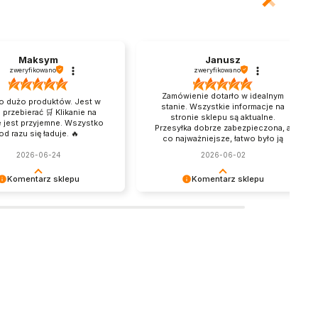
Maksym
Janusz
zweryfikowano
zweryfikowano
Zamówienie dotarło w idealnym
o dużo produktów. Jest w
stanie. Wszystkie informacje na
przebierać 🛒 Klikanie na
stronie sklepu są aktualne.
e jest przyjemne. Wszystko
Przesyłka dobrze zabezpieczona, a
od razu się ładuje. 🔥
co najważniejsze, łatwo było ją
otworzyć. Przesyłka była dobrze
2026-06-24
2026-06-02
zapakowana, cena korzystna, towar
nowy, pełnowartościowy, zgodny z
Komentarz sklepu
Komentarz sklepu
zamówieniem i opisem.
bardzo dziękujemy za
Janusz, bardzo dziękujemy za
ą opinię! Cieszymy się, że
pozytywną opinię! Cieszymy się, że
ubs’y dobrze Ci służą i
nasze scrubs’y dobrze Ci służą i
ą oczekiwania. Takie słowa
spełniają oczekiwania. Takie słowa
m ogromną motywację do
dają nam ogromną motywację do
 działania 💚
dalszego działania 💚