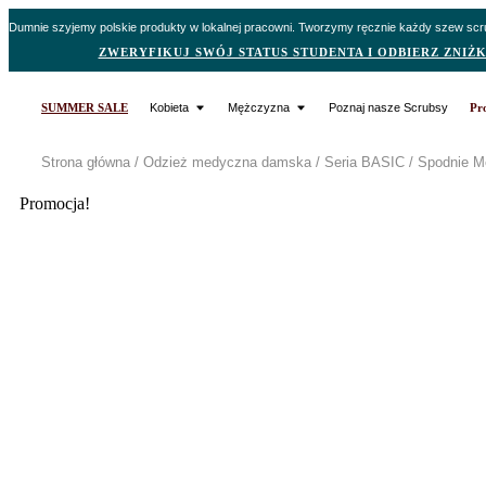
Dumnie szyjemy polskie produkty w lokalnej pracowni. Tworzymy ręcznie każdy szew scrub
ZWERYFIKUJ SWÓJ STATUS STUDENTA I ODBIERZ ZNIŻK
SUMMER SALE
Kobieta
Mężczyzna
Poznaj nasze Scrubsy
Pr
Strona główna
/
Odzież medyczna damska
/
Seria BASIC
/
Spodnie M
Promocja!